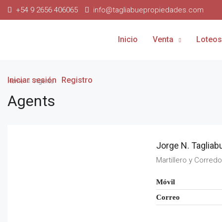
+54 9 2656 406065
info@tagliabuepropiedades.com
Inicio
Venta
Loteos
Iniciar sesión
Registro
Home
Agents
Agents
Jorge N. Tagliab
Martillero y Corred
Móvil
Correo