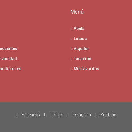
l
Menú
Venta
Loteos
recuentes
Alquiler
rivacidad
Tasación
condiciones
Mis favoritos
Facebook
TikTok
Instagram
Youtube