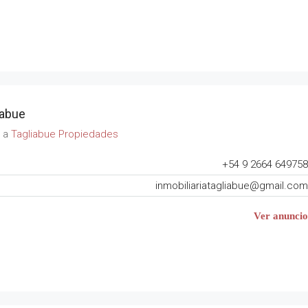
iabue
s a
Tagliabue Propiedades
+54 9 2664 649758
inmobiliariatagliabue@gmail.com
Ver anuncio