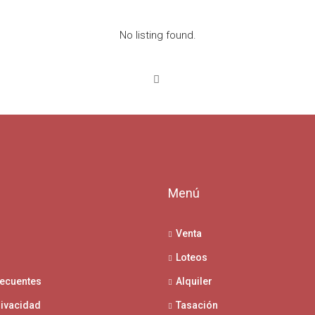
No listing found.
l
Menú
Venta
Loteos
recuentes
Alquiler
rivacidad
Tasación