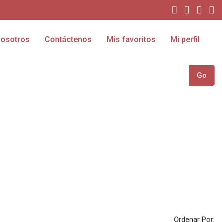
osotros
Contáctenos
Mis favoritos
Mi perfil
Go
Ordenar Por: