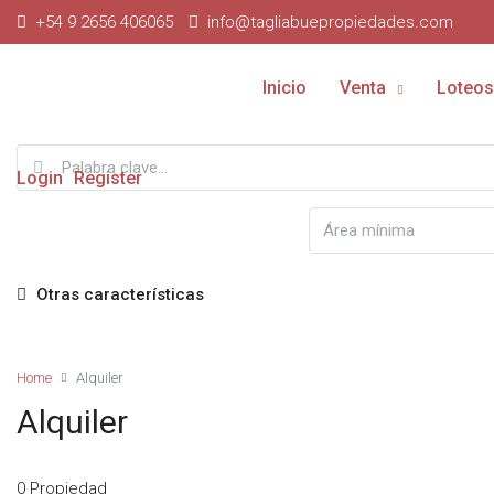
+54 9 2656 406065
info@tagliabuepropiedades.com
Inicio
Venta
Loteos
Login
Register
Otras características
Home
Alquiler
Alquiler
0 Propiedad