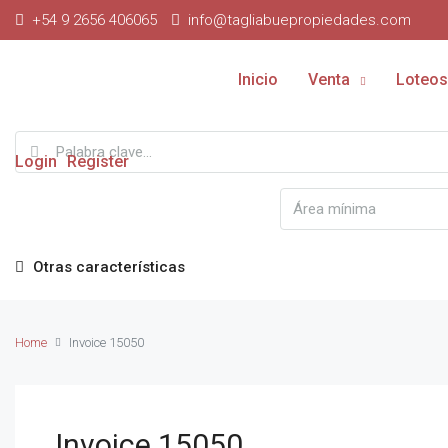
+54 9 2656 406065
info@tagliabuepropiedades.com
Inicio
Venta
Loteos
Login
Register
Otras características
Home
Invoice 15050
Invoice 15050