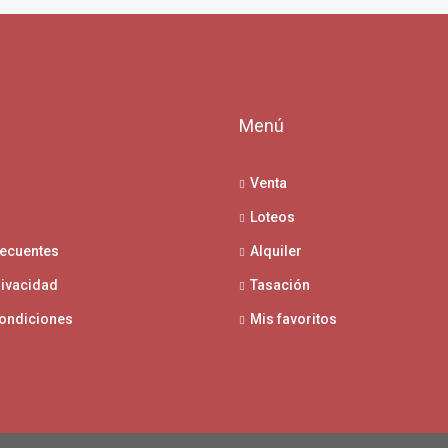
l
Menú
Venta
Loteos
recuentes
Alquiler
rivacidad
Tasación
condiciones
Mis favoritos