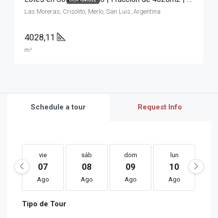
Las Moreras, Crisolito, Merlo, San Luis, Argentina
4028,11
m²
Schedule a tour
Request Info
vie
sáb
dom
lun
m
07
08
09
10
1
Ago
Ago
Ago
Ago
A
Tipo de Tour
sáb
dom
lun
mar
m