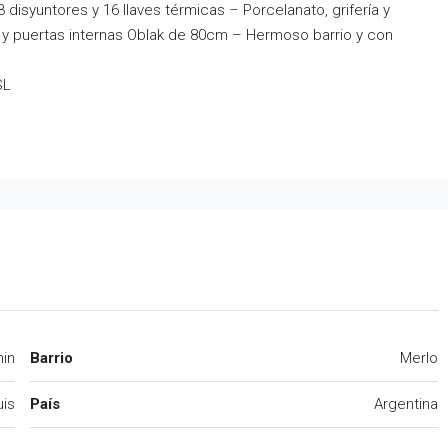
disyuntores y 16 llaves térmicas – Porcelanato, grifería y
H y puertas internas Oblak de 80cm – Hermoso barrio y con
SL
nin
Barrio
Merlo
uis
País
Argentina