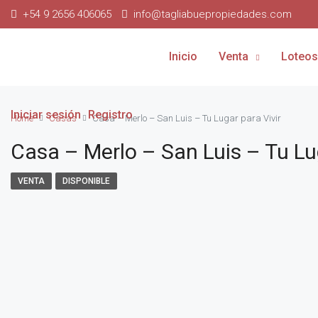
+54 9 2656 406065
info@tagliabuepropiedades.com
Inicio
Venta
Loteos
Iniciar sesión
Registro
Home
Casas
Casa – Merlo – San Luis – Tu Lugar para Vivir
Casa – Merlo – San Luis – Tu Lug
VENTA
DISPONIBLE