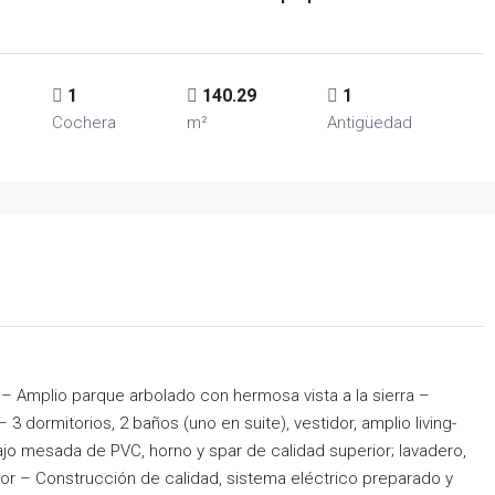
1
140.29
1
Cochera
m²
Antigüedad
– Amplio parque arbolado con hermosa vista a la sierra –
3 dormitorios, 2 baños (uno en suite), vestidor, amplio living-
 mesada de PVC, horno y spar de calidad superior; lavadero,
rior – Construcción de calidad, sistema eléctrico preparado y