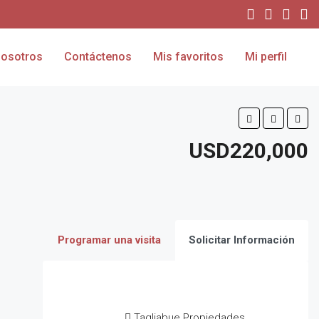
osotros
Contáctenos
Mis favoritos
Mi perfil
USD220,000
Programar una visita
Solicitar Información
Tagliabue Propiedades