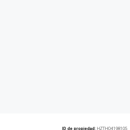
ID de propiedad:
HZTHO4198105