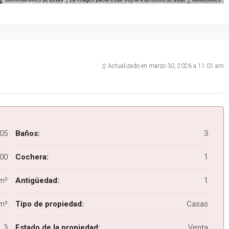
Actualizado en marzo 30, 2026 a 11:01 am
05
Baños:
3
00
Cochera:
1
 m²
Antigüedad:
1
m²
Tipo de propiedad:
Casas
3
Estado de la propiedad:
Venta