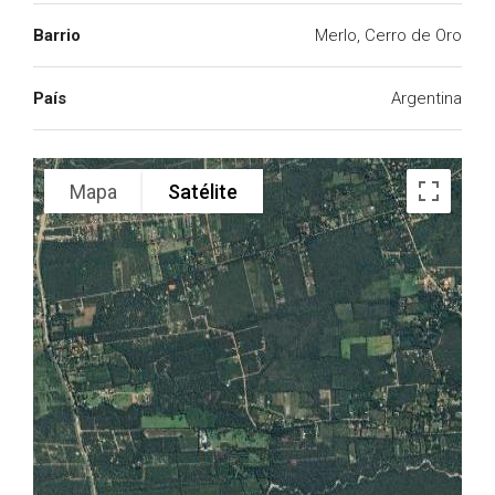
Barrio
Merlo, Cerro de Oro
País
Argentina
Mapa
Satélite