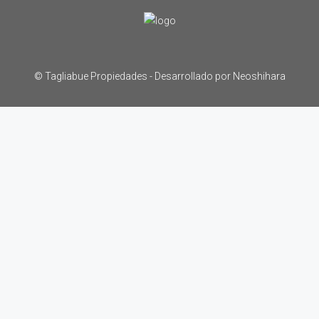
© Tagliabue Propiedades -
Desarrollado por Neoshihara