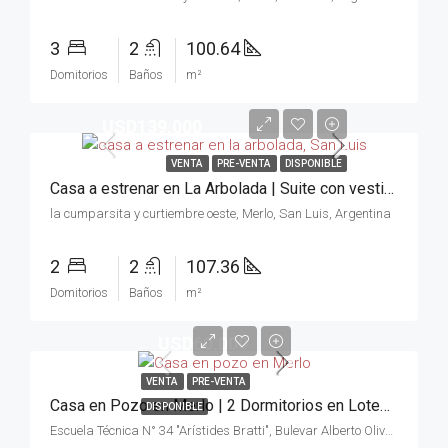
3
2
100.64
Domitorios
Baños
m²
USD139,000
VENTA
PRE-VENTA
DISPONIBLE
Casa a estrenar en La Arbolada | Suite con vestidor y losa radiante | Imponente calidad constructiva
la cumparsita y curtiembre oeste, Merlo, San Luis, Argentina
2
2
107.36
Domitorios
Baños
m²
USD60,000
VENTA
PRE-VENTA
Casa en Pozo en Merlo | 2 Dormitorios en Loteo Escuela Brati
DISPONIBLE
Escuela Técnica N° 34 "Arístides Bratti", Bulevar Alberto Olivera, Merlo, San Luis, Argentina