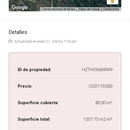
Combinaciones de teclas
Datos del mapa
Condiciones
Detalles
Actualizado en enero 21, 2026 a 7:26 pm
ID de propiedad:
HZTHO6669049
Precio:
USD119,000
Superficie cubierta:
80,00 m²
Superficie total:
1357.73 m2 m²