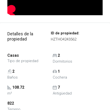
ID de propiedad:
Detalles de la
propiedad
HZTHO4243562
Casas
2
Tipo de propiedad
Dormitorios
2
1
Baños
Cochera
108.72
7
m²
Antigüedad
822
Terreno