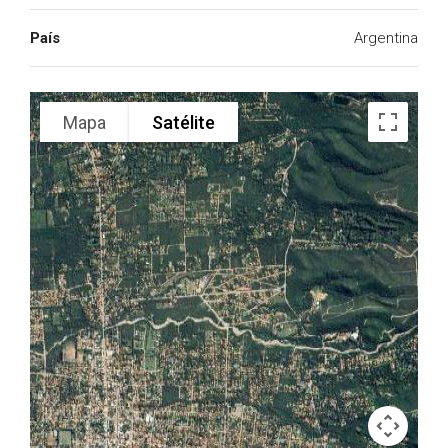
País
Argentina
Mapa
Satélite