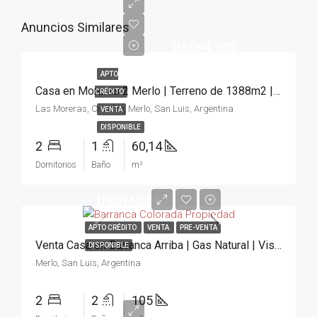
Anuncios Similares
USD94,000
APTO
Casa en Moreras 2 Merlo | Terreno de 1388m2 | Oportunidad
CRÉDITO
Las Moreras, Crisolito, Merlo, San Luis, Argentina
VENTA
DISPONIBLE
2
1
60,14
Domitorios
Baño
m²
USD160,000
APTO CRÉDITO
VENTA
PRE-VENTA
Venta Casa en Barranca Arriba | Gas Natural | Vista a la sierra
DISPONIBLE
Merlo, San Luis, Argentina
2
2
105