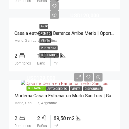
Domitorios
Baños
m²
USD120,000
APTO
Casa a estrenar en Barranca Arriba Merlo | Oportunidad 2 Dorm
CRÉDITO
Merlo, San Luis, Argentina
VENTA
PRE-VENTA
2
1
71
DISPONIBLE
Domitorios
Baño
m²
USD129,000
DESTACADO
APTO CRÉDITO
VENTA
DISPONIBLE
Moderna Casa a Estrenar en Merlo San Luis | Gas Natural
Merlo, San Luis, Argentina
2
2
89,58 m2
Domitorios
Baños
m²