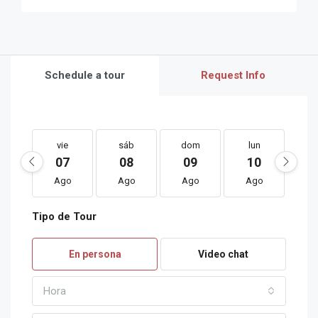
Schedule a tour
Request Info
vie
sáb
dom
lun
m
07
08
09
10
1
Ago
Ago
Ago
Ago
A
Tipo de Tour
sáb
dom
lun
mar
m
15
16
17
18
1
En persona
Video chat
Ago
Ago
Ago
Ago
A
Hora