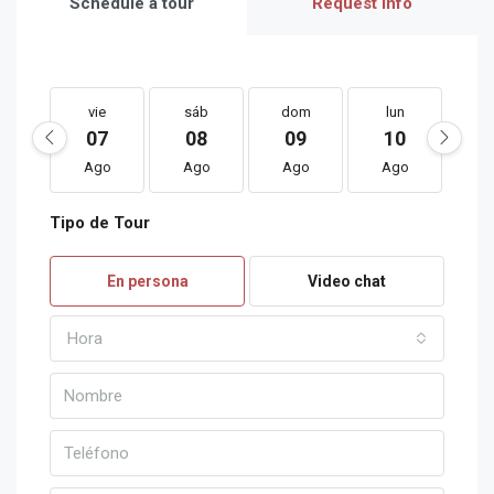
Schedule a tour
Request Info
vie
sáb
dom
lun
m
07
08
09
10
1
Ago
Ago
Ago
Ago
A
Tipo de Tour
sáb
dom
lun
mar
m
15
16
17
18
1
En persona
Video chat
Ago
Ago
Ago
Ago
A
Hora