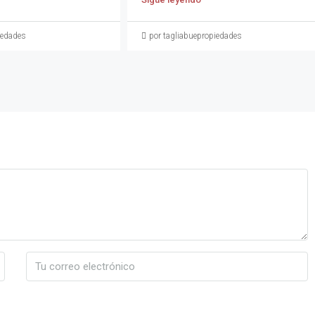
iedades
por tagliabuepropiedades