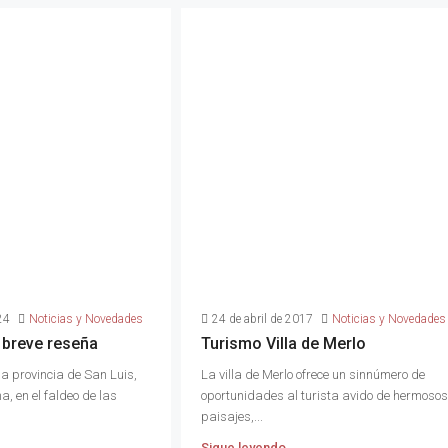
24
Noticias y Novedades
24 de abril de 2017
Noticias y Novedades
, breve reseña
Turismo Villa de Merlo
la provincia de San Luis,
La villa de Merlo ofrece un sinnúmero de
, en el faldeo de las
oportunidades al turista avido de hermosos
paisajes,...
Sigue leyendo